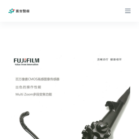
跳
过
内
容